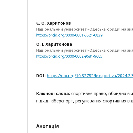
Є. О. Харитонов
Національний університет «Одеська юридична ак
https://orcid.org/0000-0001-5521-0839
О. І. Харитонова
Національний університет «Одеська юридична ак
https://orcid.org/0000-0002-9681-9605
DOI:
https://doi.org/10.32782/lexsportiva/2024.2.
Ключові слова:
спортивне право, гібридна вій
підхід, кіберспорт, регулювання спортивних ві
Анотація