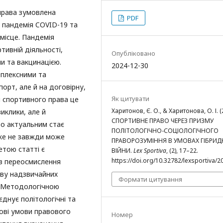
права зумовлена
PDF
х пандемія COVID-19 та
місце. Пандемія
тивній діяльності,
Опубліковано
и та вакцинацією.
2024-12-30
мплексними та
орт, але й на договірну,
Як цитувати
я спортивного права це
Харитонов, Є. О., & Харитонова, О. І. (
иклики, але й
СПОРТИВНЕ ПРАВО ЧЕРЕЗ ПРИЗМУ
во актуальним стає
ПОЛІТОЛОГІЧНО-СОЦІОЛОГІЧНОГО
яке не завжди може
ПРАВОРОЗУМІННЯ В УМОВАХ ГІБРИД
тою статті є
ВІЙНИ.
Lex Sportiva
, (2), 17–22.
https://doi.org/10.32782/lexsportiva/2
ез переосмислення
иву надзвичайних
Формати цитування
. Методологічною
днує політологічні та
нові умови правового
Номер