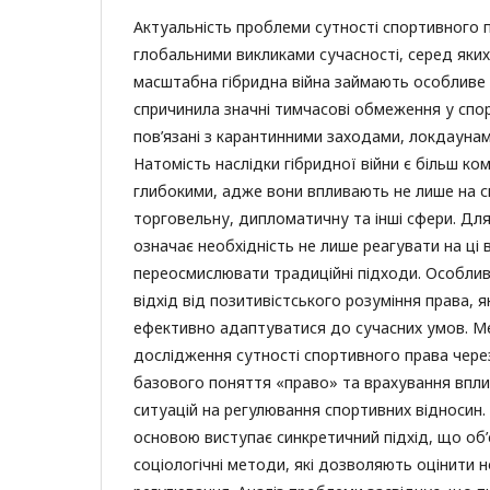
Актуальність проблеми сутності спортивного 
глобальними викликами сучасності, серед яки
масштабна гібридна війна займають особливе 
спричинила значні тимчасові обмеження у спор
пов’язані з карантинними заходами, локдаунам
Натомість наслідки гібридної війни є більш ко
глибокими, адже вони впливають не лише на сп
торговельну, дипломатичну та інші сфери. Дл
означає необхідність не лише реагувати на ці в
переосмислювати традиційні підходи. Особли
відхід від позитивістського розуміння права, 
ефективно адаптуватися до сучасних умов. Ме
дослідження сутності спортивного права чер
базового поняття «право» та врахування впл
ситуацій на регулювання спортивних відносин
основою виступає синкретичний підхід, що об’є
соціологічні методи, які дозволяють оцінити 