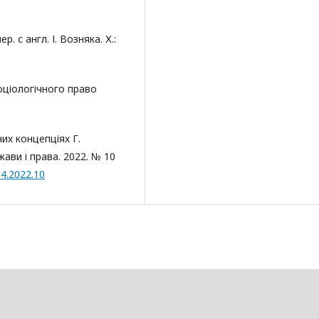
. с англ. І. Возняка. Х.:
оціологічного право
их концепціях Г.
ави і права. 2022. № 10
94.2022.10