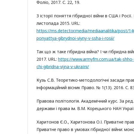
Фоліо, 2017. С. 22, 19.
З історії поняття гібридної війни в США і Росії.
листопада 2015. URL:
https://ms.detector.media/mediaanalitika/post/146
ponyattya-gibrydnoi-viyny-v-ssha-i-rosii/
Так що ж таке гібридна війна? І чи гібридна вій
2017. URL:
https://www.armyfm.com.ua/tak-shho-zh
chi-gіbridna-vіjna-v-ukraїnі/
Кузь С.В. Теоретико-методологічні засади пра
інформаційний вісник Право. № 1(13). 2016. С. 83
Правова політологія. Академічний курс. За ред. І
держави і права ім. В.М. Корецького НАН Україн
Харитонов Є.О., Харитонова О.І. Приватне прав
Приватне право в умовах гібридної війни: моно