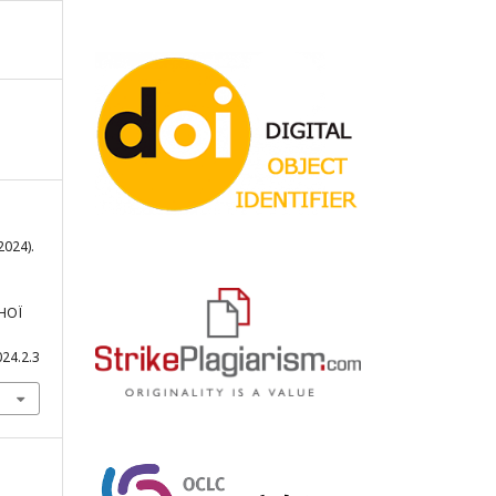
2024).
НОЇ
024.2.3