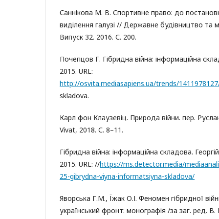
Саннікова М. В. Спортивне право: до постанов
виділення галузі // Державне будівництво та 
Випуск 32. 2016. С. 200.
Почепцов Г. Гібридна війна: інформаційна скла
2015. URL:
http://osvita.mediasapiens.ua/trends/1411978127/
skladova.
Карл фон Клаузевіц. Природа війни. пер. Руслан
Vivat, 2018. С. 8–11.
Гібридна війна: інформаційна складова. Георгі
2015. URL: //
https://ms.detector.media/mediaanal
25-gibrydna-viyna-informatsiyna-skladova/
Яворська Г.М., Їжак О.І. Феномен гібридної війн
український фронт: монографія /за заг. ред. В. П