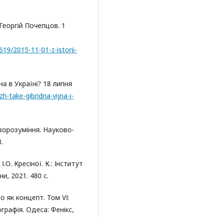
 Георгій Почепцов. 1
19/2015-11-01-z-istorii-
на в Україні? 18 липня
-take-gіbridna-vіjna-і-
ворозуміння. Науково-
.
.О. Кресіної. К.: Інститут
и, 2021. 480 с.
о як концепт. Том VІ:
графія. Одеса: Фенікс,