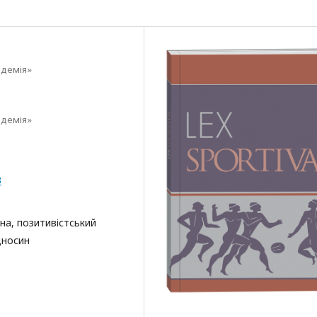
адемія»
адемія»
3
на, позитивістський
дносин