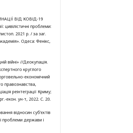
НАЦІЇ ВІД КОВІД-19
: цивілістичні проблеми:
истоп. 2021 р. / за заг.
кадемія». Одеса: Фенікс,
ній війні» //Деокупація.
спертного круглого
 торговельно-економічний
го правознавства,
іація реінтеграції Криму;
г.-екон. ун-т, 2022. С. 20.
вання відносин суб’єктів
і проблеми держави і