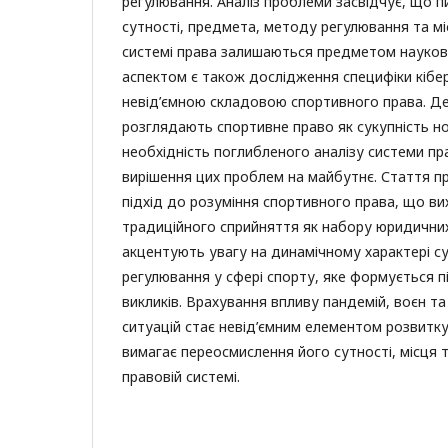
регулювання. Аналіз проблеми засвідчує, що 
сутності, предмета, методу регулювання та мі
системі права залишаються предметом науков
аспектом є також дослідження специфіки кібер
невід’ємною складовою спортивного права. Де
розглядають спортивне право як сукупність н
необхідність поглибленого аналізу системи пр
вирішення цих проблем на майбутнє. Стаття п
підхід до розуміння спортивного права, що ви
традиційного сприйняття як набору юридични
акцентують увагу на динамічному характері с
регулювання у сфері спорту, яке формується 
викликів. Врахування впливу пандемій, воєн т
ситуацій стає невід’ємним елементом розвитк
вимагає переосмислення його сутності, місця т
правовій системі.