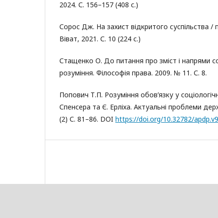
2024. С. 156–157 (408 с.)
Сорос Дж. На захист відкритого суспільства / пер
Віват, 2021. С. 10 (224 с.)
Стащенко О. До питання про зміст і напрями с
розуміння. Філософія права. 2009. № 11. С. 8.
Попович Т.П. Розуміння обов’язку у соціологічн
Спенсера та Є. Ерліха. Актуальні проблеми держ
(2) С. 81–86. DOI
https://doi.org/10.32782/apdp.v