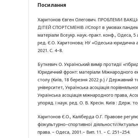
Посилання
Харитонов Євген Олегович. ПРОБЛЕМИ ВАКЦИ
ДІТЕЙ СПОРТСМЕНІВ //Спорт в умовах пандемії
матеріали Всеукр. наук.-практ. конф., Одеса, 5 л
ред. Є.О. Харитонова; НУ «Одеська юридична а
2021. С. 4–8.
Буткевич О. Український вимір протидії «гібрид
Юридичний фронт: матеріали Міжнародного ек
столу (Київ, 18 березня 2022 р.) / Державний
університет, Українська асоціація порівняльно
Українська асоціація міжнародного права, Асоц
упоряд. і наук. ред. О. В. Кресін. Київ : Держ. тор
Харитонов Є.О., Каліберда О.Г. Правове регулю
фізкультурно–спортивної діяльності//Актуальн
права. – Одеса, 2001.– Вип. 11. – С. 251–254.