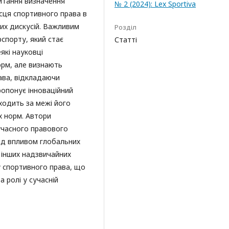
питання визначення
№ 2 (2024): Lex Sportiva
сця спортивного права в
их дискусій. Важливим
Розділ
спорту, який стає
Статті
які науковці
орм, але визнають
ава, відкладаючи
ропонує інноваційний
ходить за межі його
х норм. Автори
учасного правового
під впливом глобальних
а інших надзвичайних
у спортивного права, що
а ролі у сучасній