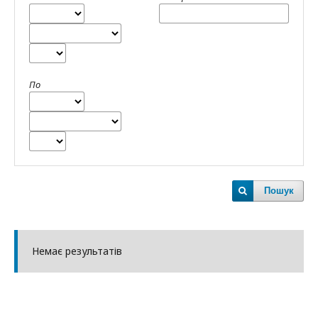
По
Пошук
Немає результатів